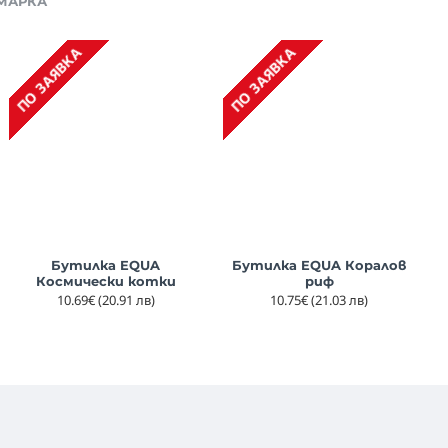
 МАРКА
О ЗАЯВКА
ПО ЗАЯВКА
ПО ЗАЯВКА
ПО ЗАЯВКА
Слънчеви очила Ki ET LA
A little lovely company:
Бутилка EQUA
Бутилка EQUA Коралов
Diabola - Light Blue
Бутилка със сламка
Космически котки
риф
Еднорог, 450 мл
28.90€
(56.52 лв)
10.69€
(20.91 лв)
10.75€
(21.03 лв)
10.95€
(21.42 лв)