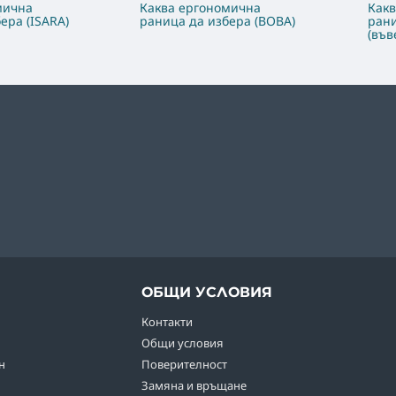
мична
Каква ергономична
Как
ера (ISARA)
раница да избера (BOBA)
рани
(във
ОБЩИ УСЛОВИЯ
Контакти
Общи условия
н
Поверителност
Замяна и връщане