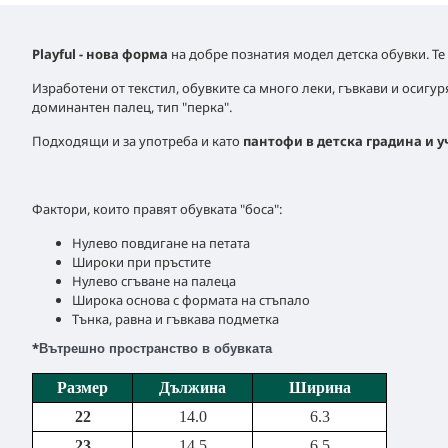
Playful - нова форма
на добре познатия модел детска обувки. Те 
Изработени от текстил, обувките са много леки, гъвкави и осиг
доминантен палец, тип "перка".
Подходящи и за употреба и като
пантофи в детска градина и 
Фактори, които правят обувката "боса":
Нулево повдигане на петата
Широки при пръстите
Нулево сгъване на палеца
Широка основа с формата на стъпало
Тънка, равна и гъвкава подметка
*
Вътрешно пространство в обувката
Размер
Дължина
Ширина
22
14.0
6.3
23
14.5
6.5