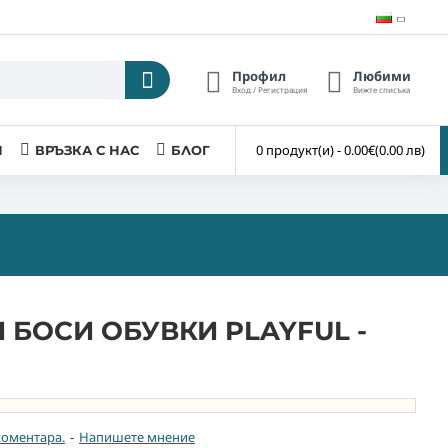
Профил
Любими
Вход / Регистрация
Вижте списъка
0 продукт(и) - 0.00€
(0.00 лв)
И
ВРЪЗКА С НАС
БЛОГ
 БОСИ ОБУВКИ PLAYFUL -
коментара.
-
Напишете мнение