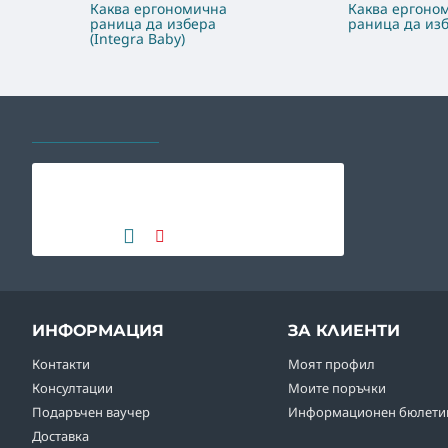
Каква ергономична
Каква ергоно
раница да избера
раница да изб
(Integra Baby)
РАЗГЛЕЖДАХТЕ И
НАЙ-ГЛЕДАНИ
Beda детски боси обувки
Playful - самолети
42.45€
(83.02 лв)
ИНФОРМАЦИЯ
ЗА КЛИЕНТИ
Контакти
Моят профил
Консултации
Моите поръчки
Подаръчен ваучер
Информационен бюлети
Доставка