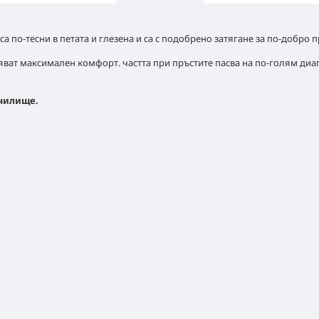
са по-тесни в петата и глезена и са с подобрено затягане за по-добро
уряват максимален комфорт. частта при пръстите пасва на по-голям ди
училище.