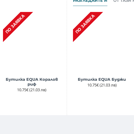
РАЗГЛЕДАЙТЕ И
ОТ ТАЗИ
ПО ЗАЯВКА
ПО ЗАЯВКА
П
Бутилка EQUA Коралов
Слънчеви очила Ki ET LA
Бутилка EQUA Буджи
риф
Ourson Light Pink
10.75€
(21.03 лв)
10.75€
(21.03 лв)
39.90€
(78.04 лв)