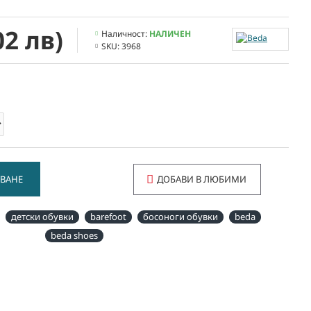
02 лв)
Наличност:
НАЛИЧЕН
SKU:
3968
ВАНЕ
ДОБАВИ В ЛЮБИМИ
детски обувки
barefoot
босоноги обувки
beda
beda shoes