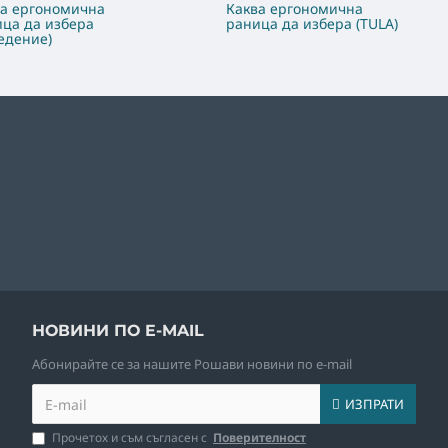
ва ергономична
Каква ергономична
ца да избера
раница да избера (TULA)
едение)
НОВИНИ ПО E-MAIL
Абoнирайте се за нашите Рошави новини по e-mail
ИЗПРАТИ
Прочетох и съм съгласен с
Поверителност