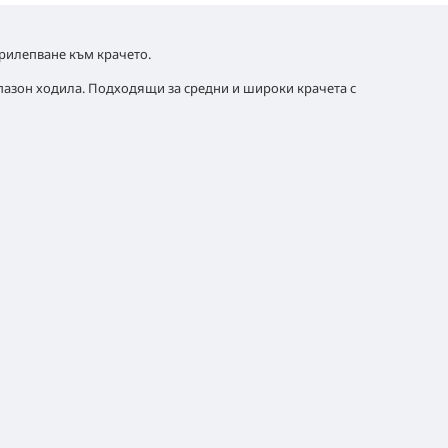
 прилепване към крачето.
апазон ходила. Подходящи за средни и широки крачета с