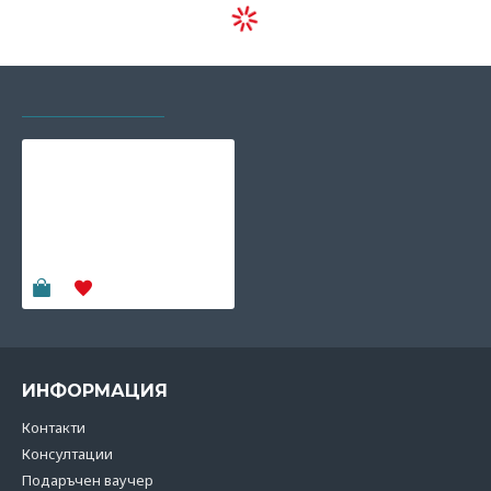
РАЗГЛЕЖДАХТЕ И
НАЙ-ГЛЕДАНИ
Боси обувки мокасини
Be Lenka Fiorela -
Chocolate
119.90€
(234.50 лв)
ИНФОРМАЦИЯ
Контакти
Консултации
Подаръчен ваучер