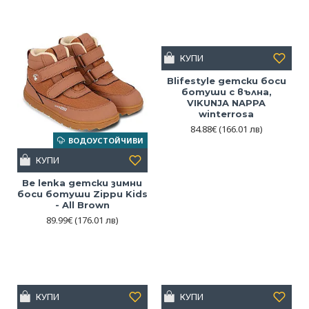
обувки са перфектен избор за ежедневието – за игра,
разходка и първи стъпки към самостоятелността. Изберете
свобода и естествено развитие. Изберете боси обувки, които
подкрепят, а не ограничават.
КУПИ
Blifestyle детски боси
ботуши с вълна,
VIKUNJA NAPPA
winterrosa
84.88€
(166.01 лв)
ВОДОУСТОЙЧИВИ
КУПИ
Be lenka детски зимни
боси ботуши Zippu Kids
- All Brown
89.99€
(176.01 лв)
КУПИ
КУПИ