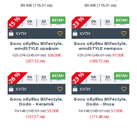
89.99€
(176.01 лв)
89.99€
(176.01 лв)
-15 %
-23 %
ВЕГАН
ВЕГАН
06
09
52
27
06
09
52
27
Дни
Часа
Мин
Сек
Дни
Часа
Мин
Сек
КУПИ
КУПИ
Боси обувки Blifestyle,
Боси обувки Blifestyle,
windSTYLE графит
windSTYLE петрол
125.27€
(245.01 лв)
106.00€
125.27€
(245.01 лв)
97.00€
(207.32 лв)
(189.72 лв)
-26 %
-23 %
ВЕГАН
ВЕГАН
06
09
52
27
06
09
52
27
Дни
Часа
Мин
Сек
Дни
Часа
Мин
Сек
КУПИ
КУПИ
Боси обувки Blifestyle,
Боси обувки Blifestyle,
Dodo - Keramik
Dodo - Rosa
74.14€
(145.01 лв)
55.00€
74.14€
(145.01 лв)
57.00€
(107.57 лв)
(111.48 лв)