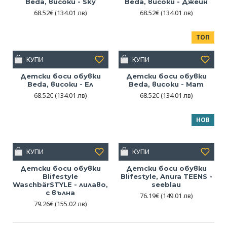
Beda, високи - Sky
Beda, високи - Джейн
68.52€
(134.01 лв)
68.52€
(134.01 лв)
ТОП
КУПИ
КУПИ
Детски боси обувки
Детски боси обувки
Beda, високи - Ел
Beda, високи - Мат
68.52€
(134.01 лв)
68.52€
(134.01 лв)
НОВ
КУПИ
КУПИ
Детски боси обувки
Детски боси обувки
Blifestyle
Blifestyle, Anura TEENS -
WaschbärSTYLE - лилаво,
seeblau
с вълна
76.19€
(149.01 лв)
79.26€
(155.02 лв)