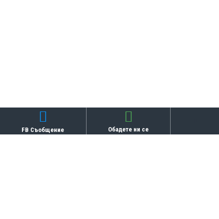
Обадете ни се
FB Съобщение
Бисквитки
СВЪРЗАНИ ПРОДУКТИ
ТОП ПРОДУКТИ