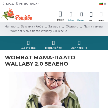
ВХОД
РЕГИСТРАЦИЯ
За мама и бебе
За мама
Облекло
Палта и якета
Начало
Wombat Мама-палто Wallaby 2.0 Зелено
Доставка
Поръчайте
Запитванe
WOMBAT МАМА-ПАЛТО
WALLABY 2.0 ЗЕЛЕНО