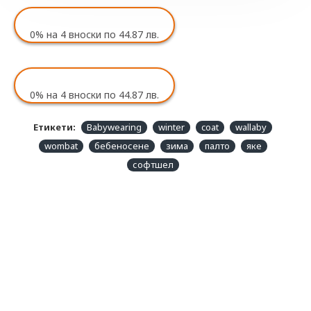
0%
на 4 вноски по 44.87 лв.
0%
на 4 вноски по 44.87 лв.
Етикети:
Babywearing
winter
coat
wallaby
wombat
бебеносене
зима
палто
яке
софтшел