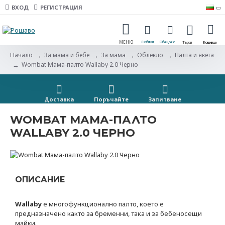
ВХОД
РЕГИСТРАЦИЯ
За мама и бебе
За мама
Облекло
Палта и якета
Начало
Wombat Мама-палто Wallaby 2.0 Черно
Доставка
Поръчайте
Запитванe
WOMBAT МАМА-ПАЛТО
WALLABY 2.0 ЧЕРНО
ОПИСАНИЕ
Wallaby
e многофункционално палто, което е
предназначено както за бременни, така и за бебеносещи
майки.