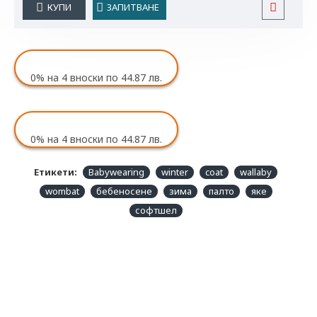
КУПИ
ЗАПИТВАНЕ
0%
на 4 вноски по 44.87 лв.
0%
на 4 вноски по 44.87 лв.
Етикети:
Babywearing
winter
coat
wallaby
wombat
бебеносене
зима
палто
яке
софтшел