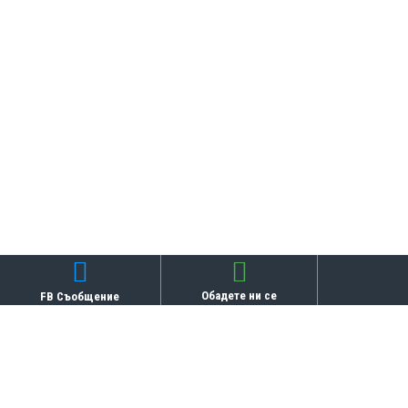
Обадете ни се
FB Съобщение
Бисквитки
СВЪРЗАНИ ПРОДУКТИ
ТОП ПРОДУКТИ