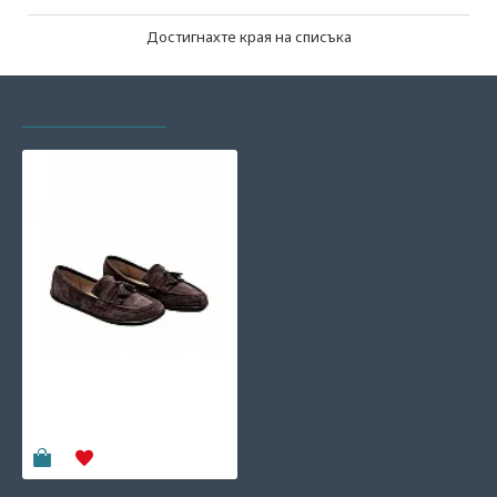
Достигнахте края на списъка
РАЗГЛЕЖДАХТЕ И
НАЙ-ГЛЕДАНИ
Боси обувки мокасини
Be Lenka Fiorela -
Chocolate
119.90€
(234.50 лв)