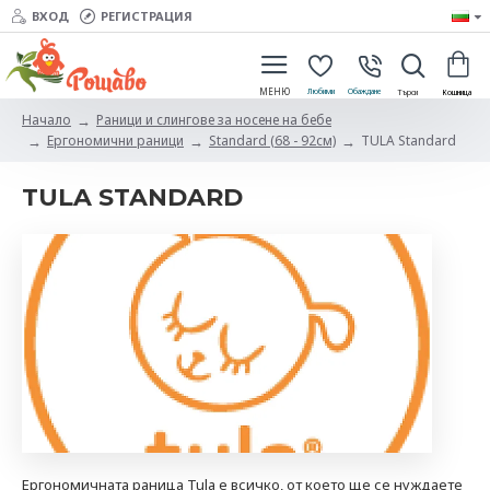
ВХОД
РЕГИСТРАЦИЯ
Раници и слингове за носене на бебе
Начало
Ергономични раници
Standard (68 - 92см)
TULA Standard
TULA STANDARD
Ергономичната раница Tula е всичко, от което ще се нуждаете