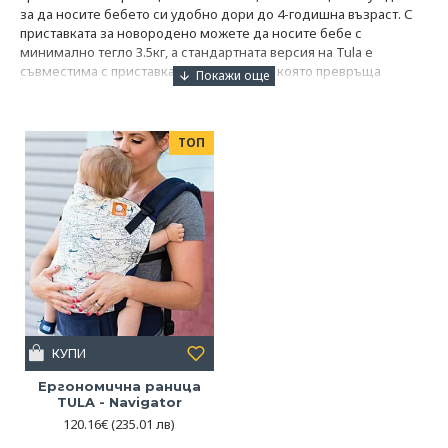
за да носите бебето си удобно дори до 4-годишна възраст. С
приставката за новородено можете да носите бебе с
минимално тегло 3.5кг, а стандартната версия на Tula е
съвместима с приставката 'Free to grow' която превръща
раницата в подходяща и за отраснали деца. Така можете да
носите на гръб дори 4годишно дете без крачетата му да висят
или да се притиска кръвообръщението поради отесняла
ТОП
седалка. Ергономичните раници Tula се изработват ръчно в
собствена фабрика в Полша или Мексико.
КУПИ
Ергономична раница
TULA - Navigator
120.16€
(235.01 лв)