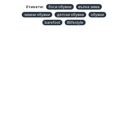
кожата.
Етикети:
боси обувки
вълна зима
зимни обувки
детски обувки
обувки
bLIFESTYLE
е производител на боси обувки със стремеж
barefoot
Blifestyle
към използване на висококачествени, органични
материали и безвредно багрене.
bLIFESTYLE
е марка, която избираме поради подкрепящи
оптималното движение на ходилата боси обувки, добити
чрез екологично и устойчиво производство.
Таблица с размери, по данни на произодителя: