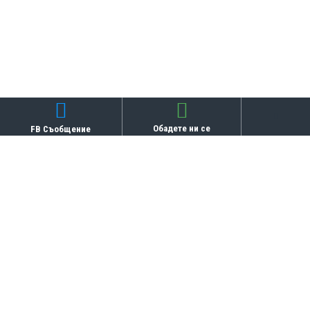
Обадете ни се
FB Съобщение
Бисквитки
ТОП ПРОДУКТИ
ТОП
ТОП