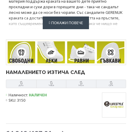
материя поддържа краката на вашето дете приятно
прохладни и сухи дори в горещите дни - така че сандалът
лесно може да се носи без чорапи. Със сандалите GERENUK
краката са достатъчно проветрени и областта на пръстите,
като същевременно са добре защитени, така че нищо не
може да се случи докато детето играе и тича на открито.
Горната част с устойчива повърхност и гъвкавата подметка с
чудесно усещане - без повдогане на петата
Подходящи за: тесни, средни и умерено широки ходила -
голям диапазон на регулация на велкро захващането.
Не са подходящи за екстра широки ходила,
НАМАЛЕНИЕТО ИЗТИЧА СЛЕД
Дни
Часа
Мин
Сек
Възможна е упореба в мокри условия за игри без
Наличност:
НАЛИЧЕН
ограничения!
SKU:
3150
След намокряне оставете да изсъхнат напълно.
Материали: