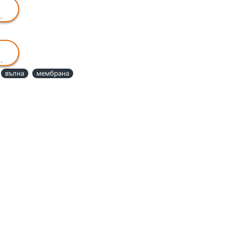
.
.
вълна
мембрана