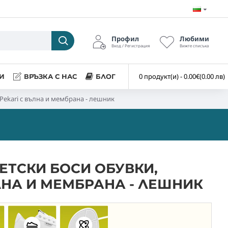
Профил
Любими
Вход / Регистрация
Вижте списъка
0 продукт(и) - 0.00€
(0.00 лв)
И
ВРЪЗКА С НАС
БЛОГ
, Pekari с вълна и мембрана - лешник
ДЕТСКИ БОСИ ОБУВКИ,
ЛНА И МЕМБРАНА - ЛЕШНИК