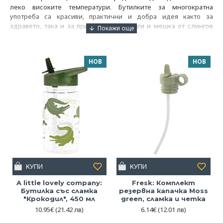
леко високите температури. Бутилките за многократна
употреба са красиви, практични и добра идея както за
здравето, така и за природата. С дисаги и мешка от слингов
плат ще пренасяте удобно необходимите ви за разходката
предмети без неудобството на обемните чанти и раници в
жегата. Одеалцата на Tula са хит - уникално меки, от
НОВ
НОВ
бамбукови нишки известни с качествата си, даряващи
прохлада И в щедър размер.
Насладете се на лятото!
КУПИ
КУПИ
A little lovely company:
Fresk: Комплект
Бутилка със сламка
резервна капачка Moss
"Крокодил", 450 мл
green, сламка и четка
10.95€
(21.42 лв)
6.14€
(12.01 лв)