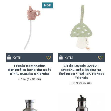
НОВ
КУПИ
КУПИ
Fresk: Комплект
Little Dutch: Дуду -
резервна капачка soft
Муселинова кърпа за
pink, сламка и четка
биберон "Гъбка", Forest
Friends
6.14€
(12.01 лв)
5.07€
(9.92 лв)