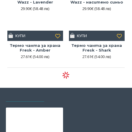
Wazz - Lavender
Wazz - наситено синьо
29.90€
(58.48 лв)
29.90€
(58.48 лв)
КУПИ
КУПИ
Термо чанта за храна
Термо чанта за храна
Fresk - Amber
Fresk - Shark
27.61€
(54.00 лв)
27.61€
(54.00 лв)
РАЗГЛЕЖДАХТЕ И
НАЙ-ГЛЕДАНИ
Боси обувки мокасини
Be Lenka Fiorela -