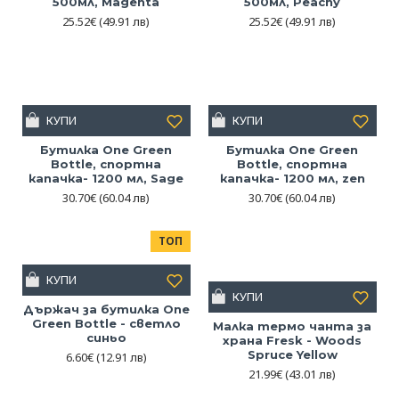
500мл, Magenta
500мл, Peachy
25.52€
(49.91 лв)
25.52€
(49.91 лв)
КУПИ
КУПИ
Бутилка One Green
Бутилка One Green
Bottle, спортна
Bottle, спортна
капачка- 1200 мл, Sage
капачка- 1200 мл, zen
30.70€
(60.04 лв)
30.70€
(60.04 лв)
ТОП
КУПИ
КУПИ
Държач за бутилка One
Green Bottle - светло
Малка термо чанта за
синьо
храна Fresk - Woods
Spruce Yellow
6.60€
(12.91 лв)
21.99€
(43.01 лв)