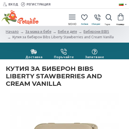
ВХОД
РЕГИСТРАЦИЯ
За мама и бебе
Бебе и дете
Биберони BIBS
Начало
Кутия за биберон Bibs Liberty Stawberries and Cream Vanilla
Доставка
Поръчайте
Запитванe
КУТИЯ ЗА БИБЕРОН BIBS
LIBERTY STAWBERRIES AND
CREAM VANILLA