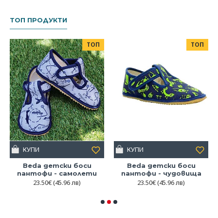
ТОП ПРОДУКТИ
ТОП
ТОП
КУПИ
КУПИ
Beda детски боси
Beda детски боси
пантофи - самолети
пантофи - чудовища
23.50€
(45.96 лв)
23.50€
(45.96 лв)