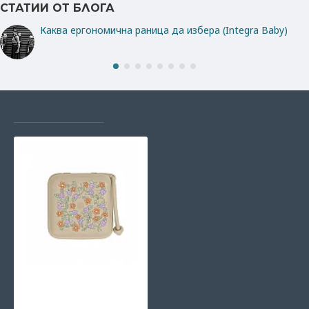
СТАТИИ ОТ БЛОГА
Каква ергономична раница да избера (Integra Baby)
РАЗГЛЕЖДАХТЕ И
НАЙ-ГЛЕДАНИ
Кутия за биберон Bibs
Liberty Stawberries and
Cream Vanilla