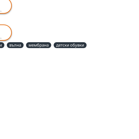
.
.
и
вълна
мембрана
детски обувки