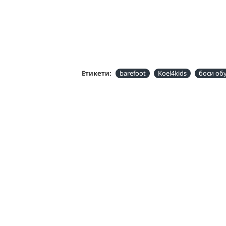
Етикети:
barefoot
Koel4kids
боси об