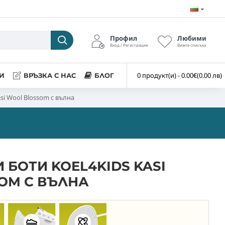
Профил
Любими
Вход / Регистрация
Вижте списъка
0 продукт(и) - 0.00€
(0.00 лв)
И
ВРЪЗКА С НАС
БЛОГ
asi Wool Blossom с вълна
 БОТИ KOEL4KIDS KASI
OM С ВЪЛНА