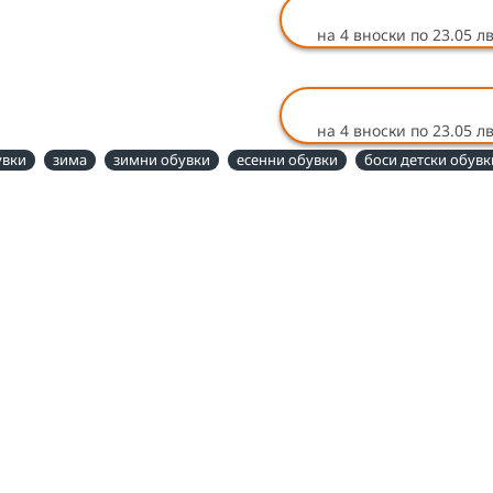
на 4 вноски по 23.05 лв
на 4 вноски по 23.05 лв
увки
зима
зимни обувки
есенни обувки
боси детски обувк