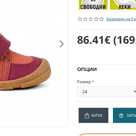
Базирано на 0 
86.41€
(169
ОПЦИИ
Размер
КУПИ
ЗАП