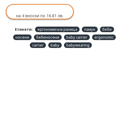
на 4 вноски по 16.81 лв.
Етикети:
ергономична раница
памук
бебе
носене
бебеносене
baby carrier
ergonomic
carrier
baby
babywearing