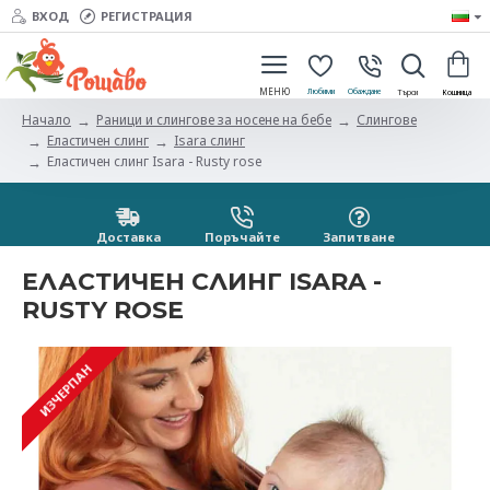
ВХОД
РЕГИСТРАЦИЯ
Раници и слингове за носене на бебе
Слингове
Начало
Еластичен слинг
Isara слинг
Еластичен слинг Isara - Rusty rose
Доставка
Поръчайте
Запитванe
ЕЛАСТИЧЕН СЛИНГ ISARA -
RUSTY ROSE
ИЗЧЕРПАН