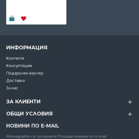
силиконова четка за
зъби 3+ месеца - Blush
9.90€
(19.36 лв)
ИНФОРМАЦИЯ
Контакти
Консултации
Подаръчен ваучер
Доставка
За нас
ЗА КЛИЕНТИ
ОБЩИ УСЛОВИЯ
НОВИНИ ПО E-MAIL
Абoнирайте се за нашите Рошави новини по e-mail