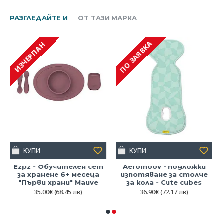
РАЗГЛЕДАЙТЕ И
ОТ ТАЗИ МАРКА
ПО ЗАЯВКА
ИЗЧЕРПАН
КУПИ
КУПИ
Ezpz - Обучителен сет
Aeromoov - подложки
за хранене 6+ месеца
изпотяване за столче
"Първи храни" Mauve
за кола - Cute cubes
35.00€
(68.45 лв)
36.90€
(72.17 лв)