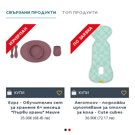
Устойчивост: Подходяща за съдомиялна машина;
Силиконът не се износва, не избледнява и не
СВЪРЗАНИ ПРОДУКТИ
ТОП ПРОДУКТИ
корозира.
Идеален избор за първите стъпки в оралната хигиена
ПО ЗАЯВКА
ИЗЧЕРПАН
ezpz Обучителната силиконова четка за зъби е отличен
помощник в процеса на обучение за самостоятелна грижа
за устната хигиена. Нейният ергономичен дизайн и
безопасни материали я правят предпочитан избор за
родители, които искат да подкрепят развитието на своето
дете по най-добрия начин
.
КУПИ
КУПИ
Ezpz - Обучителен сет
Aeromoov - подложки
за хранене 6+ месеца
изпотяване за столче
"Първи храни" Mauve
за кола - Cute cubes
35.00€
(68.45 лв)
36.90€
(72.17 лв)