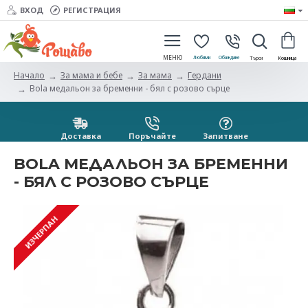
ВХОД
РЕГИСТРАЦИЯ
За мама и бебе
За мама
Гердани
Начало
Bola медальон за бременни - бял с розово сърце
Доставка
Поръчайте
Запитванe
BOLA МЕДАЛЬОН ЗА БРЕМЕННИ
- БЯЛ С РОЗОВО СЪРЦЕ
ИЗЧЕРПАН