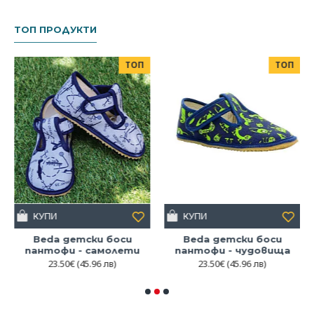
ТОП ПРОДУКТИ
ТОП
ТОП
КУПИ
КУПИ
Beda детски боси
Beda детски боси
пантофи - самолети
пантофи - чудовища
23.50€
(45.96 лв)
23.50€
(45.96 лв)