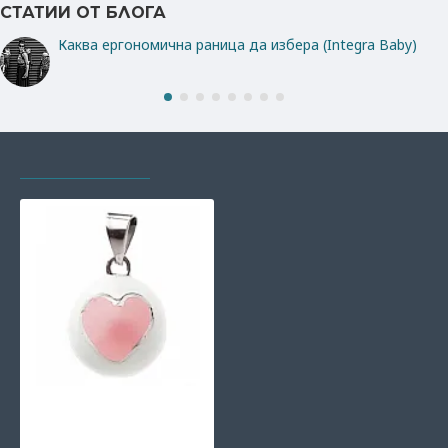
СТАТИИ ОТ БЛОГА
Каква ергономична раница да избера (Integra Baby)
РАЗГЛЕЖДАХТЕ И
НАЙ-ГЛЕДАНИ
Bola медальон за
бременни - бял с
розово сърце