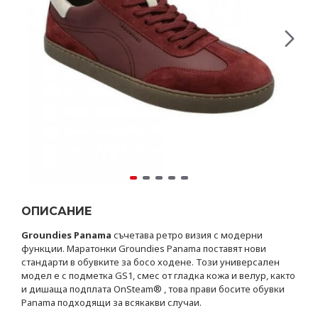
ОПИСАНИЕ
Groundies Panama
съчетава ретро визия с модерни
функции. Маратонки Groundies Panama поставят нови
стандарти в обувките за босо ходене. Този универсален
модел е с подметка GS1, смес от гладка кожа и велур, както
и дишаща подплата OnSteam® , това прави босите обувки
Panama подходящи за всякакви случаи.