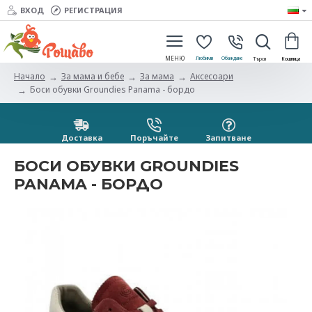
ВХОД
РЕГИСТРАЦИЯ
За мама и бебе
За мама
Aксесоари
Начало
Боси обувки Groundies Panama - бордо
Доставка
Поръчайте
Запитванe
БОСИ ОБУВКИ GROUNDIES
PANAMA - БОРДО