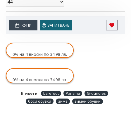
Таблицата се отнася до размера на пространството в
обувката.
Тук може да проверите подходящия за вас размер:
КУПИ
ЗАПИТВАНЕ
Таблица с размери
Size
width
Length
0%
на 4 вноски по 34.98 лв.
36
8,5
23,6
37
8,7
24,2
0%
на 4 вноски по 34.98 лв.
38
8,9
24,9
Етикети:
barefoot
Panama
Groundies
боси обувки
зима
зимни обувки
39
9,0
25,6
40
9,1
26,3
41
9,2
27,0