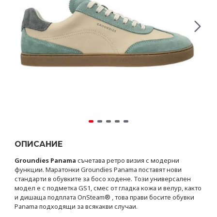
ОПИСАНИЕ
Groundies Panama
съчетава ретро визия с модерни
функции. Маратонки Groundies Panama поставят нови
стандарти в обувките за босо ходене. Този универсален
модел е с подметка GS1, смес от гладка кожа и велур, както
и дишаща подплата OnSteam® , това прави босите обувки
Panama подходящи за всякакви случаи.