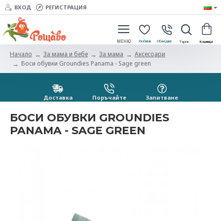
ВХОД
РЕГИСТРАЦИЯ
За мама и бебе
За мама
Aксесоари
Начало
Боси обувки Groundies Panama - Sage green
Доставка
Поръчайте
Запитванe
БОСИ ОБУВКИ GROUNDIES
PANAMA - SAGE GREEN