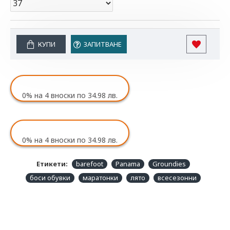
Таблицата се отнася до размера на пространството в
обувката.
Тук може да проверите подходящия за вас размер:
КУПИ
ЗАПИТВАНЕ
Таблица с размери
Size
width
Length
0%
на 4 вноски по 34.98 лв.
36
8,5
23,6
37
8,7
24,2
0%
на 4 вноски по 34.98 лв.
38
8,9
24,9
Етикети:
barefoot
Panama
Groundies
боси обувки
маратонки
лято
всесезонни
39
9,0
25,6
40
9,1
26,3
41
9,2
27,0