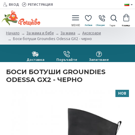
ВХОД
РЕГИСТРАЦИЯ
За мама и бебе
За мама
Aксесоари
Начало
Боси ботуши Groundies Odessa GX2 - черно
Доставка
Поръчайте
Запитванe
БОСИ БОТУШИ GROUNDIES
ODESSA GX2 - ЧЕРНО
НОВ