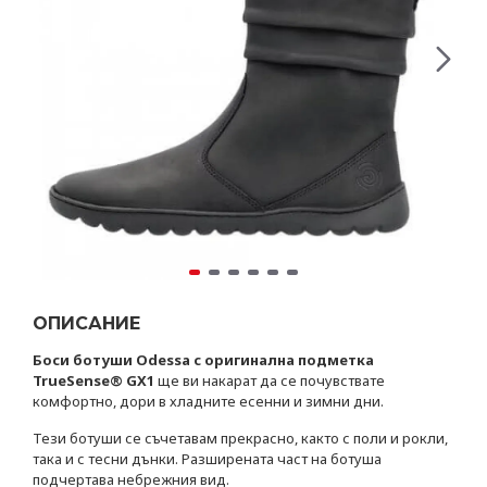
ОПИСАНИЕ
Боси ботуши Odessa с оригинална подметка
TrueSense® GX1
ще ви накарат да се почувствате
комфортно, дори в хладните есенни и зимни дни.
Тези ботуши се съчетавам прекрасно, както с поли и рокли,
така и с тесни дънки. Разширената част на ботуша
подчертава небрежния вид.