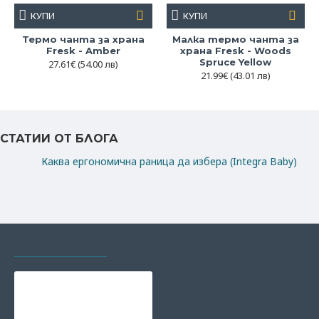
КУПИ
КУПИ
Термо чанта за храна
Малка термо чанта за
Fresk - Amber
храна Fresk - Woods
Spruce Yellow
27.61€
(54.00 лв)
21.99€
(43.01 лв)
СТАТИИ ОТ БЛОГА
Каква ергономична раница да избера (Integra Baby)
РАЗГЛЕЖДАХТЕ И
НАЙ-ГЛЕДАНИ