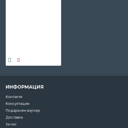
Fresk: Комплект
резервна капачка Moss
green, сламка и четка
6.14€
(12.01 лв)
ИНФОРМАЦИЯ
Контакти
Консултации
Подаръчен ваучер
Доставка
За нас