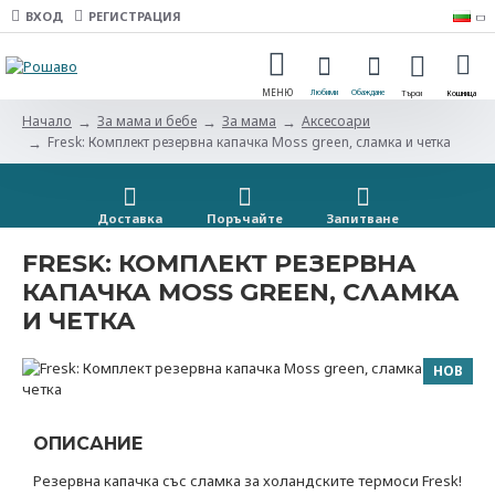
ВХОД
РЕГИСТРАЦИЯ
За мама и бебе
За мама
Aксесоари
Начало
Fresk: Комплект резервна капачка Moss green, сламка и четка
Доставка
Поръчайте
Запитванe
FRESK: КОМПЛЕКТ РЕЗЕРВНА
КАПАЧКА MOSS GREEN, СЛАМКА
И ЧЕТКА
НОВ
ОПИСАНИЕ
Резервна капачка със сламка за холандските термоси Fresk!