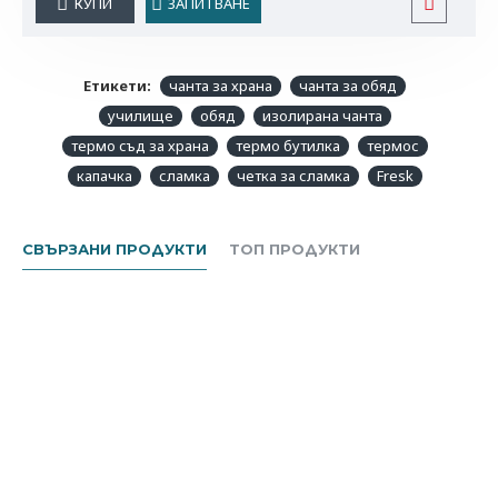
КУПИ
ЗАПИТВАНЕ
Етикети:
чанта за храна
чанта за обяд
училище
обяд
изолирана чанта
термо съд за храна
термо бутилка
термос
капачка
сламка
четка за сламка
Fresk
СВЪРЗАНИ ПРОДУКТИ
ТОП ПРОДУКТИ