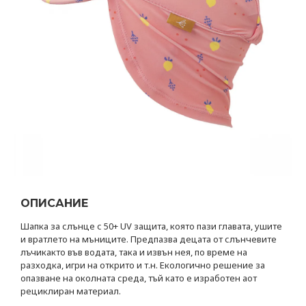
ОПИСАНИЕ
Шапка за слънце с 50+ UV защита, която пази главата, ушите
и вратлето на мъниците. Предпазва децата от слънчевите
лъчикакто във водата, така и извън нея, по време на
разходка, игри на открито и т.н. Екологично решение за
опазване на околната среда, тъй като е изработен аот
рециклиран материал.