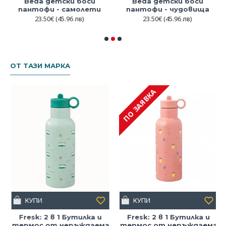
Beda детски боси
Beda детски боси
пантофи - самолети
пантофи - чудовища
23.50€
(45.96 лв)
23.50€
(45.96 лв)
ОТ ТАЗИ МАРКА
ПО ЗАЯВКА
КУПИ
КУПИ
Fresk: 2 в 1 Бутилка и
Fresk: 2 в 1 Бутилка и
термос от неръждаема
термос от неръждаема