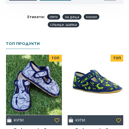
Ако сте от хората, които обичате да ползвате продукти в
една серия, можете да съчетаете с някои от останалите ни
артикули на
Fresk в същия дизайн
с морско конче.
Етикети:
лято
за деца
коноп
слънце. шапка
ТОП ПРОДУКТИ
ТОП
ТОП
КУПИ
КУПИ