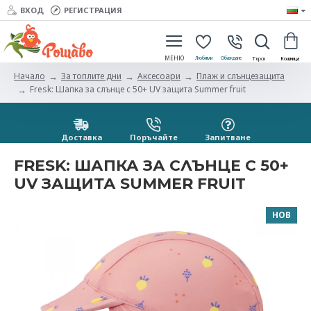
ВХОД
РЕГИСТРАЦИЯ
За топлите дни
Аксесоари
Плаж и слънцезащита
Начало
Fresk: Шапка за слънце с 50+ UV защита Summer fruit
Доставка
Поръчайте
Запитванe
FRESK: ШАПКА ЗА СЛЪНЦЕ С 50+
UV ЗАЩИТА SUMMER FRUIT
НОВ