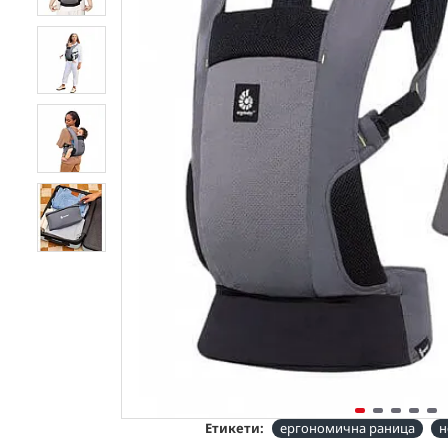
Етикети:
ергономична раница
н