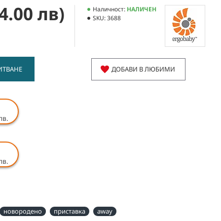
4.00 лв)
Наличност:
НАЛИЧЕН
SKU:
3688
ИТВАНЕ
ДОБАВИ В ЛЮБИМИ
лв.
лв.
новородено
приставка
away