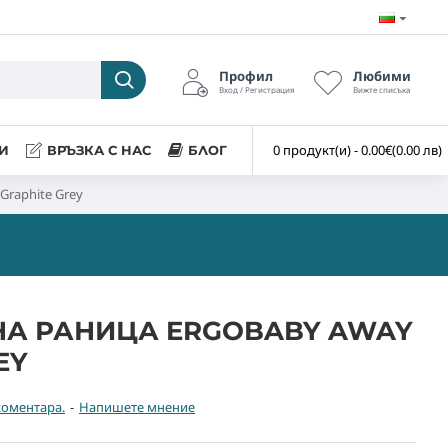
Профил
Любими
Вход / Регистрация
Вижте списъка
0 продукт(и) - 0.00€
(0.00 лв)
И
ВРЪЗКА С НАС
БЛОГ
Graphite Grey
А РАНИЦА ERGOBABY AWAY
EY
коментара.
-
Напишете мнение