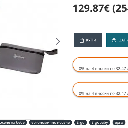
129.87€
(25
КУПИ
ЗАП
0%
на 4 вноски по 32.47 
0%
на 4 вноски по 32.47 
осене на бебе
ергономично носене
Ergo
Ergobaby
ерго