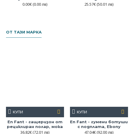
0.00€
(0.00 лв)
25.57€
(50.01 лв)
ОТ ТАЗИ МАРКА
КУПИ
КУПИ
En Fant - гащеризон от
En Fant - гумени ботуши
рециклиран полар, мока
с подплата, Ebony
36.82€
(72.01 лв)
47.04€
(92.00 лв)