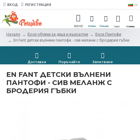
ВХОД
РЕГИСТРАЦИЯ
Боси обувки за деца и възрастни
Боси Пантофи
Начало
En Fant детски вълнени пантофи - сив меланж с бродерия гъбки
Доставка
Поръчайте
Запитванe
EN FANT ДЕТСКИ ВЪЛНЕНИ
ПАНТОФИ - СИВ МЕЛАНЖ С
БРОДЕРИЯ ГЪБКИ