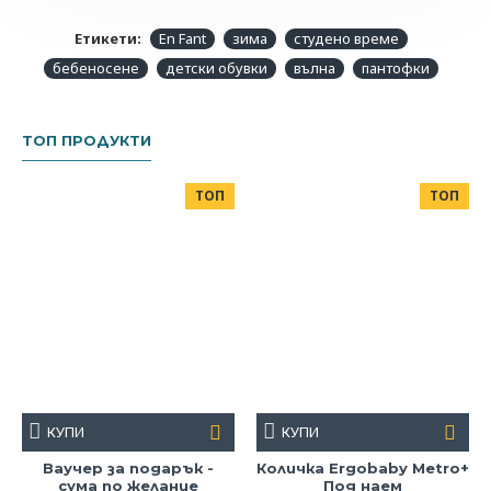
21-22
12-18м
Етикети:
En Fant
зима
студено време
23-24
18-24м
бебеносене
детски обувки
вълна
пантофки
24-25
14.5
ТОП ПРОДУКТИ
ТОП
ТОП
КУПИ
КУПИ
Ваучер за подарък -
Количка Ergobaby Metro+
сума по желание
Под наем