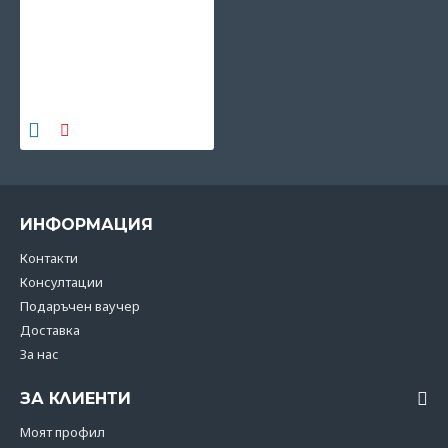
En Fant детски
вълнени пантофи - сив
меланж с бродерия
гъбки
29.15€
(57.01 лв)
ИНФОРМАЦИЯ
Контакти
Консултации
Подаръчен ваучер
Доставка
За нас
ЗА КЛИЕНТИ
Моят профил