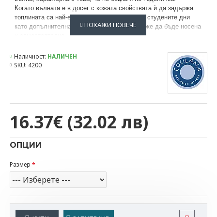
Когато вълната е в досег с кожата свойствата ѝ да задържа
топлината са най-ефективни.
Подходящо за студените дни
като допълнителна защита под дрехите. Може да бъде носена
и самостоятелно.
От органична вълна, характерна с това,
че не боцка и не
гъделичка
Наличност:
НАЛИЧЕН
Вълната е термо- и влагорегулатор - запазва телесната
SKU:
4200
топлина и отблъсква влагата, без да запарва
mulbery коприната е подходяща за най-чувствителна
кожа, придава финост, има антибактериални свойства и
спомага за добър топлообмен
При запотяване абсорбира влагата и намалява
16.37€
(32.02 лв)
усещането за влага, поддържайки оптимална
температура
Може да бъде носено като долен слой, основна дреха и
ОПЦИИ
поради комфорта на кройката дори като пижама
Коланът на талията и маншетите могат да бъдат
Размер
подгъвани - за дълга употреба; расте с детето
Изработена от 70% органична мериносова вълна и 30%
коприна
Този естествен материал има нужда от пране много по-рядко.
Ланолинът в него ‘улавя’ мръсотията и проветряването е