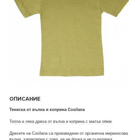
ОПИСАНИЕ
Тениска от вълна и коприна Cosilana
Топла и лека дреха от вълна и коприна с малък обем.
Дрехите на Cosilana са произведени от органична мериносова
вълна, характерна с това, че не боцка и не гъделичка.