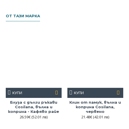
ОТ ТАЗИ МАРКА
КУПИ
КУПИ
Блуза с дълги ръкави
Клин от памук, вълна и
Cosilana, вълна и
коприна Cosilana,
коприна - Кафяво райе
червено
26.59€
(52.01 лв)
21.48€
(42.01 лв)