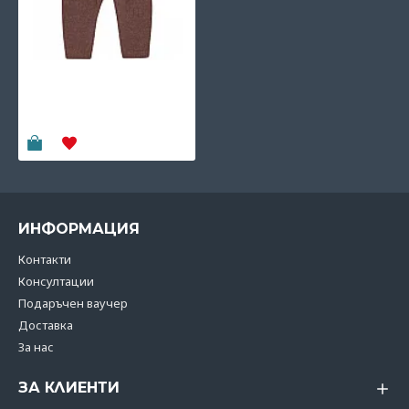
CeLaVi плетен клин
100% мерино вълна -
Marron
33.75€
(66.01 лв)
ИНФОРМАЦИЯ
Контакти
Консултации
Подаръчен ваучер
Доставка
За нас
ЗА КЛИЕНТИ