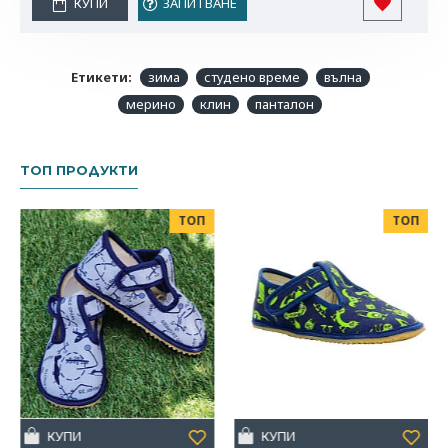
КУПИ
ЗАПИТВАНЕ
Етикети:
зима
студено време
вълна
мерино
клин
панталон
ТОП ПРОДУКТИ
ТОП
ТОП
КУПИ
КУПИ