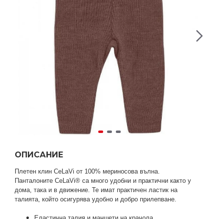
ОПИСАНИЕ
Плетен клин CeLaVi от 100% мериносова вълна.
Панталоните CeLaVi® са много удобни и практични както у
дома, така и в движение. Те имат практичен ластик на
талията, който осигурява удобно и добро прилепване.
Еластична талия и маншети на крачола