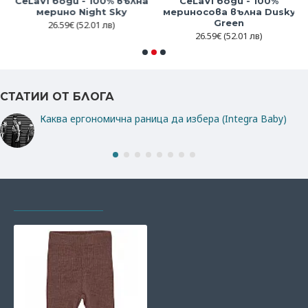
CeLaVi боди - 100% вълна
CeLaVi боди - 100%
мерино Night Sky
мериносова вълна Dusky
Green
26.59€
(52.01 лв)
26.59€
(52.01 лв)
СТАТИИ ОТ БЛОГА
Каква ергономична раница да избера (Integra Baby)
РАЗГЛЕЖДАХТЕ И
НАЙ-ГЛЕДАНИ