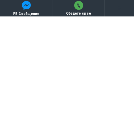
Обадете ни се
FB Съобщение
Бисквитки
СВЪРЗАНИ ПРОДУКТИ
ТОП ПРОДУКТИ
ТОП
КУПИ
Вълнени чорапи унисекс
- 100% вълна - черно
10.74€
(21.01 лв)