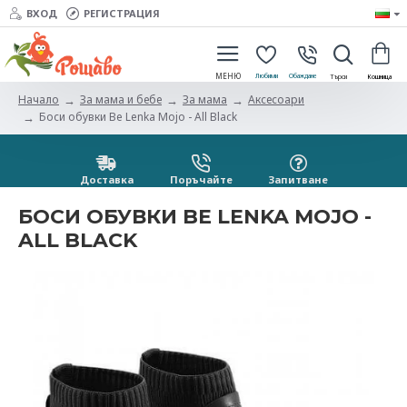
ВХОД
РЕГИСТРАЦИЯ
За мама и бебе
За мама
Aксесоари
Начало
Боси обувки Be Lenka Mojo - All Black
Доставка
Поръчайте
Запитванe
БОСИ ОБУВКИ BE LENKA MOJO -
ALL BLACK