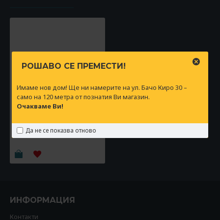
РОШАВО СЕ ПРЕМЕСТИ!
Имаме нов дом! Ще ни намерите на ул. Бачо Киро 30 –
само на 120 метра от познатия Ви магазин.
Очакваме Ви!
Боси обувки мокасини
Be Lenka Fiorela -
Да не се показва отново
Chocolate
119.90€
(234.50 лв)
ИНФОРМАЦИЯ
Контакти