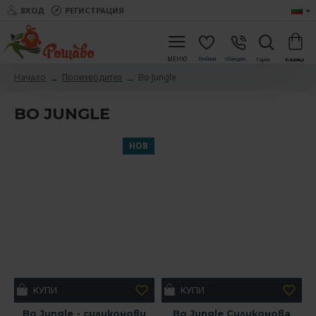
ВХОД
РЕГИСТРАЦИЯ
Производител
Bo Jungle
Начало
BO JUNGLE
НОВ
КУПИ
КУПИ
Bo Jungle - силиконови
Bo Jungle Силиконова