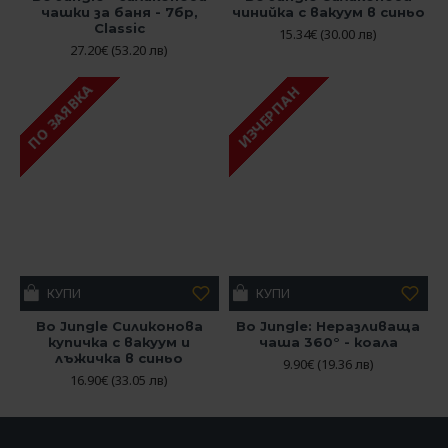
чашки за баня - 7бр,
чинийка с вакуум в синьо
Classic
15.34€
(30.00 лв)
27.20€
(53.20 лв)
ПО ЗАЯВКА
ИЗЧЕРПАН
КУПИ
КУПИ
Bo Jungle Силиконова
Bo Jungle: Неразливаща
купичка с вакуум и
чаша 360° - коала
лъжичка в синьо
9.90€
(19.36 лв)
16.90€
(33.05 лв)
РАЗГЛЕЖДАХТЕ И
НАЙ-ГЛЕДАНИ